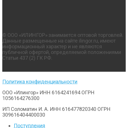
© OOO «ИЛИНГОР» занимается оптовой торговлей.
Данные размещенные на сайте ilingor.ru, имеют
информационный характер и не являются
публичной офертой, определяемой положениями
Статьи 437 (2) ГК РФ.
Политика конфиденциальности
ООО «Илингор» ИНН 6164241694 ОГРН
1056164276300
ИП Соломатин И. А. ИНН 616477820340 ОГРН
309616404400030
Поступления