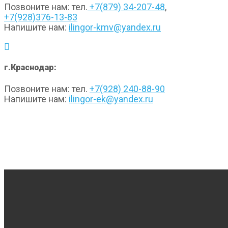
Позвоните нам: тел.
+7(879) 34-207-48
,
+7(928)376-13-83
Напишите нам:
ilingor-kmv@yandex.ru
г.Краснодар:
Позвоните нам: тел.
+7(928) 240-88-90
Напишите нам:
ilingor-ek@yandex.ru