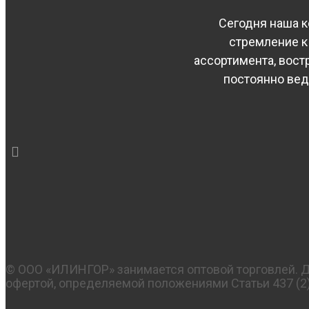
Сегодня наша к
стремление к
ассортимента, вос
постоянно вед
© OOO «ИЛИНГОР» занимается оптовой торговлей. Да
офертой, определяемой положениями Статьи 437 (2)