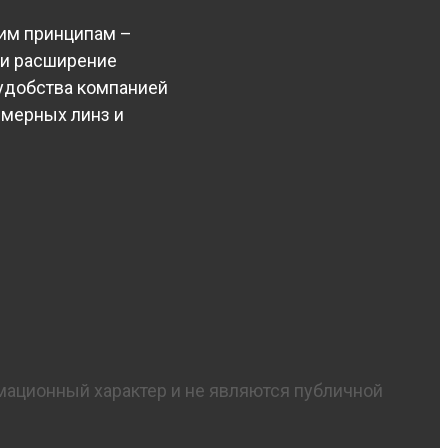
шим принципам –
 и расширение
удобства компанией
имерных линз и
мационный характер и не являются публичной