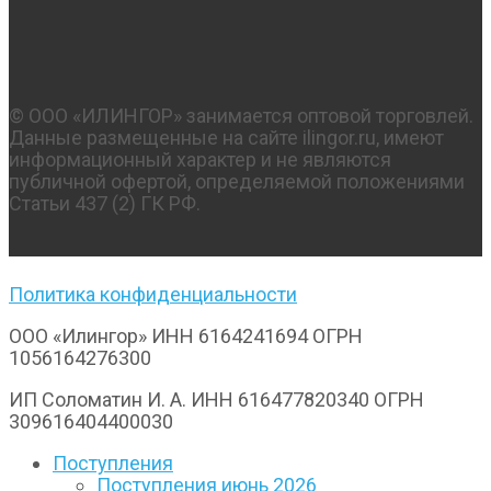
© OOO «ИЛИНГОР» занимается оптовой торговлей.
Данные размещенные на сайте ilingor.ru, имеют
информационный характер и не являются
публичной офертой, определяемой положениями
Статьи 437 (2) ГК РФ.
Политика конфиденциальности
ООО «Илингор» ИНН 6164241694 ОГРН
1056164276300
ИП Соломатин И. А. ИНН 616477820340 ОГРН
309616404400030
Поступления
Поступления июнь 2026