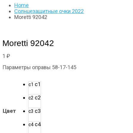
Home
Солнцезащитные очки 2022
Moretti 92042
Moretti 92042
1
₽
Параметры оправы 58-17-145
с1
с1
с2
с2
Цвет
с3
с3
с4
с4