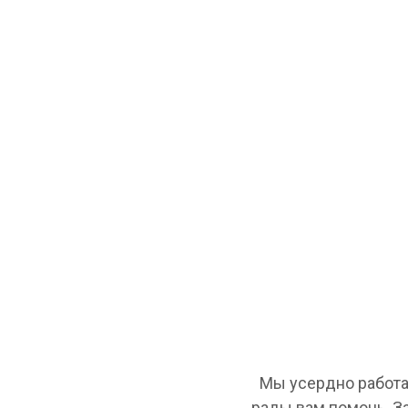
Мы усердно работа
рады вам помочь. З