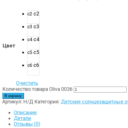
с2
с2
с3
с3
с4
с4
Цвет
с5
с5
с6
с6
Очистить
Количество товара Oliva 0036
В корзину
Артикул:
Н/Д
Категория:
Детские солнцезащитные оч
Описание
Детали
Отзывы (0)