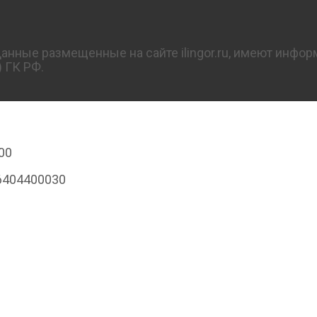
нные размещенные на сайте ilingor.ru, имеют инфор
 ГК РФ.
00
6404400030