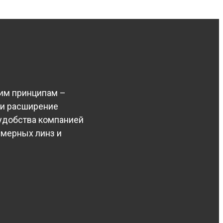
шим принципам –
 и расширение
удобства компанией
имерных линз и