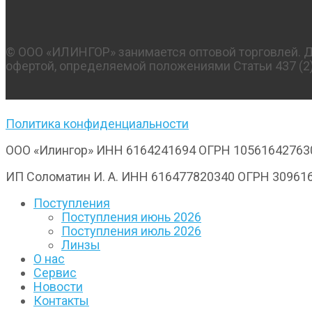
© OOO «ИЛИНГОР» занимается оптовой торговлей. Да
офертой, определяемой положениями Статьи 437 (2)
Политика конфиденциальности
ООО «Илингор» ИНН 6164241694 ОГРН 10561642763
ИП Соломатин И. А. ИНН 616477820340 ОГРН 30961
Поступления
Поступления июнь 2026
Поступления июль 2026
Линзы
О нас
Сервис
Новости
Контакты