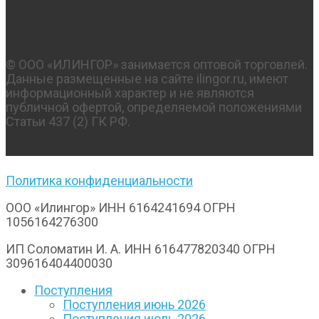
© OOO «ИЛИНГОР» занимается оптовой торговлей.
Данные размещенные на сайте ilingor.ru, имеют
информационный характер и не являются
публичной офертой, определяемой положениями
Статьи 437 (2) ГК РФ.
Политика конфиденциальности
ООО «Илингор» ИНН 6164241694 ОГРН
1056164276300
ИП Соломатин И. А. ИНН 616477820340 ОГРН
309616404400030
Поступления
Поступления июнь 2026
Поступления июль 2026