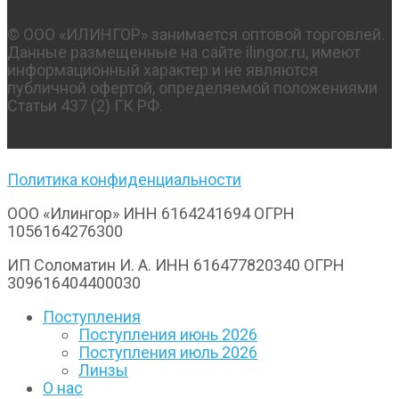
© OOO «ИЛИНГОР» занимается оптовой торговлей.
Данные размещенные на сайте ilingor.ru, имеют
информационный характер и не являются
публичной офертой, определяемой положениями
Статьи 437 (2) ГК РФ.
Политика конфиденциальности
ООО «Илингор» ИНН 6164241694 ОГРН
1056164276300
ИП Соломатин И. А. ИНН 616477820340 ОГРН
309616404400030
Поступления
Поступления июнь 2026
Поступления июль 2026
Линзы
О нас