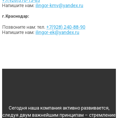
+7(928)376-13-83
Напишите нам:
ilingor-kmv@yandex.ru
г.Краснодар:
Позвоните нам: тел.
+7(928) 240-88-90
Напишите нам:
ilingor-ek@yandex.ru
Сегодня наша компания активно развивается,
следуя двум важнейшим принципам – стремление