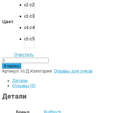
с2
с2
с3
с3
Цвет
с4
с4
с5
с5
Очистить
Количество
товара
В корзину
Bulfinch
Артикул:
Н/Д
Категория:
Оправы для очков
8039
Детали
Отзывы (0)
Детали
Бренд
Bullfinch