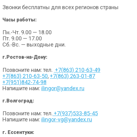
Звонки бесплатны для всех регионов страны
Часы работы:
Пн.-Чт. 9.00 — 18.00
Пт. 9.00 — 17.00
Сб.-Вс. — выходные дни.
г.Ростов-на-Дону:
Позвоните нам: тел.
+7(863) 210-63-49
+7(863) 210-63-50
,
+7(863) 263-01-87
+7(951)842-74-98
Напишите нам:
ilingor@yandex.ru
г.Волгоград:
Позвоните нам: тел.
+7(937)533-85-45
Напишите нам:
ilingor-vg@yandex.ru
г. Ессентуки: