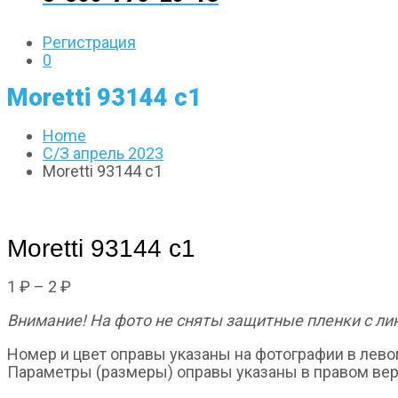
Регистрация
0
Moretti 93144 c1
Home
С/З апрель 2023
Moretti 93144 c1
Moretti 93144 c1
Диапазон
1
₽
–
2
₽
цен:
Внимание! На фото не сняты защитные пленки с лин
1 ₽
–
Номер и цвет оправы указаны на фотографии в лево
2 ₽
Параметры (размеры) оправы указаны в правом вер