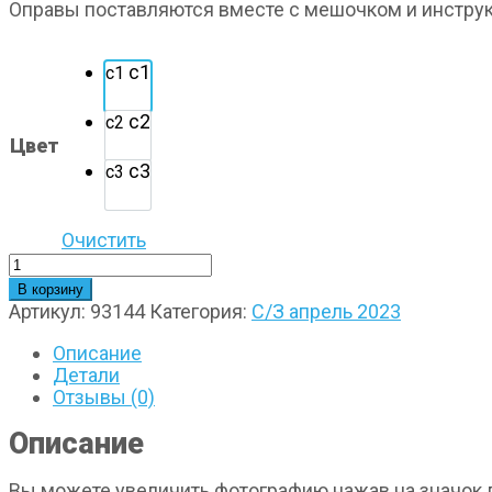
Оправы поставляются вместе с мешочком и инструк
с1
с1
с2
с2
Цвет
с3
с3
Очистить
Количество
товара
В корзину
Moretti
Артикул:
93144
Категория:
С/З апрель 2023
93144
c1
Описание
Детали
Отзывы (0)
Описание
Вы можете увеличить фотографию нажав на значок л