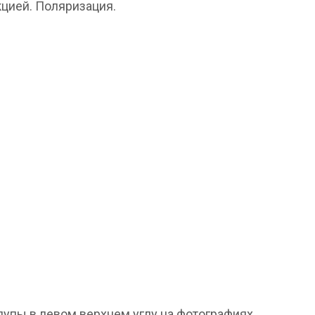
цией. Поляризация.
упы в левом верхнем углу на фотографиях.