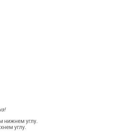
з!
м нижнем углу.
хнем углу.