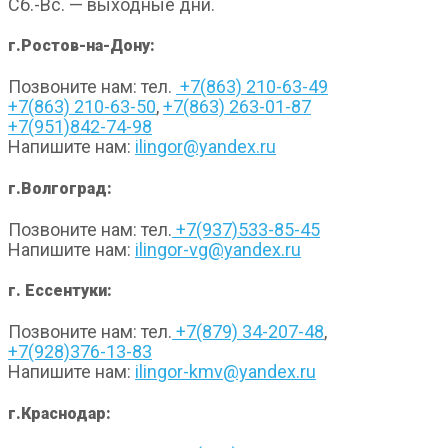
Сб.-Вс. — выходные дни.
г.Ростов-на-Дону:
Позвоните нам: тел.
+7(863) 210-63-49
+7(863) 210-63-50
,
+7(863) 263-01-87
+7(951)842-74-98
Напишите нам:
ilingor@yandex.ru
г.Волгоград:
Позвоните нам: тел.
+7(937)533-85-45
Напишите нам:
ilingor-vg@yandex.ru
г. Ессентуки:
Позвоните нам: тел.
+7(879) 34-207-48
,
+7(928)376-13-83
Напишите нам:
ilingor-kmv@yandex.ru
г.Краснодар: