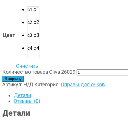
с1
с1
с2
с2
Цвет
с3
с3
с4
с4
Очистить
Количество товара Oliva 26029
В корзину
Артикул:
Н/Д
Категория:
Оправы для очков
Детали
Отзывы (0)
Детали