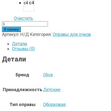
с4
с4
Очистить
Количество
товара
В корзину
Oliva
Артикул:
Н/Д
Категория:
Оправы для очков
26031
Детали
Отзывы (0)
Детали
Бренд
Oliva
Принадлежность
Детские
Тип оправы
Ободковая