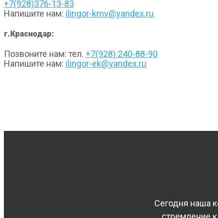
+7(928)376-13-83
Напишите нам:
ilingor-kmv@yandex.ru
г.Краснодар:
Позвоните нам: тел.
+7(928) 240-88-90
Напишите нам:
ilingor-ek@yandex.ru
Сегодня наша к
стремление к