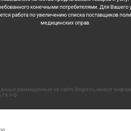
требованного конечными потребителями. Для Вашего 
ется работа по увеличению списка поставщиков пол
медицинских оправ.
нные размещенные на сайте ilingor.ru, имеют инфор
 ГК РФ.
00