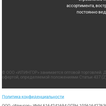
ассортимента, вос
постоянно вед
© OOO «ИЛИНГОР» занимается оптовой торговлей. Да
офертой, определяемой положениями Статьи 437 (2)
Политика конфиденциальности
ООО «Илингор» ИНН 6164241694 ОГРН 10561642763