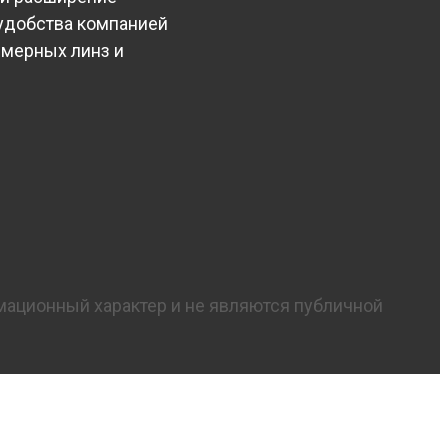
удобства компанией
имерных линз и
мационный характер и не являются публичной